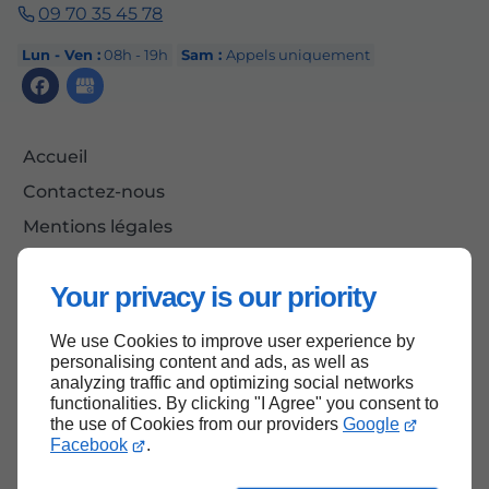
09 70 35 45 78
Lun - Ven :
08h - 19h
Sam :
Appels uniquement
Accueil
Contactez-nous
Mentions légales
Plan du site
Your privacy is our priority
We use Cookies to improve user experience by
Haut de page
personalising content and ads, as well as
analyzing traffic and optimizing social networks
functionalities. By clicking "I Agree" you consent to
the use of Cookies from our providers
Google
Facebook
.